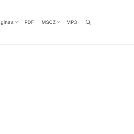
gina’s
PDF
MSCZ
MP3
Zoeken naar: