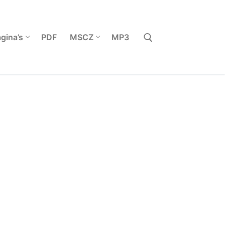
gina’s
PDF
MSCZ
MP3
Zoeken naar: