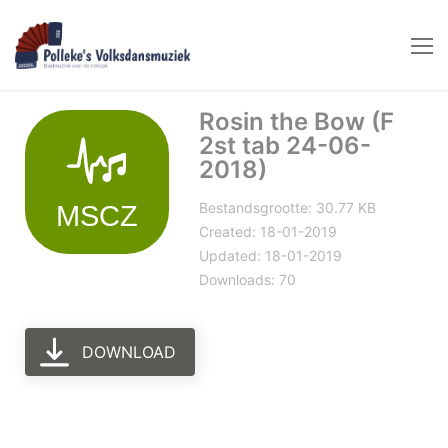
Naar
de
inhoud
springen
Rosin the Bow (F
2st tab 24-06-
2018)
Bestandsgrootte: 30.77 KB
Created: 18-01-2019
Updated: 18-01-2019
Downloads: 70
DOWNLOAD