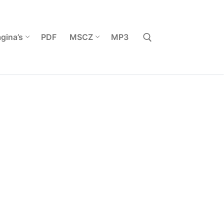
gina’s
PDF
MSCZ
MP3
Zoeken naar: