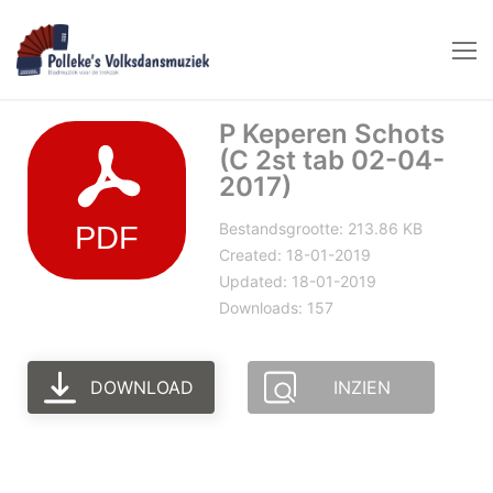
Naar
de
inhoud
springen
P Keperen Schots
(C 2st tab 02-04-
2017)
Bestandsgrootte: 213.86 KB
Created: 18-01-2019
Updated: 18-01-2019
Downloads: 157
DOWNLOAD
INZIEN