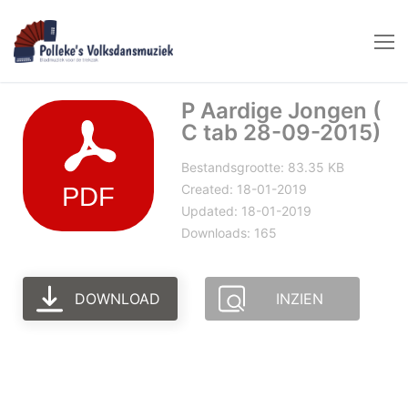
Naar
de
inhoud
springen
P Aardige Jongen (
C tab 28-09-2015)
Bestandsgrootte: 83.35 KB
Created: 18-01-2019
Updated: 18-01-2019
Downloads: 165
DOWNLOAD
INZIEN