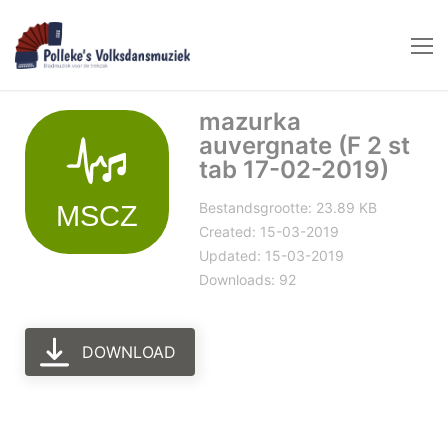
Naar
de
inhoud
springen
mazurka
auvergnate (F 2 st
tab 17-02-2019)
Bestandsgrootte: 23.89 KB
Created: 15-03-2019
Updated: 15-03-2019
Downloads: 92
DOWNLOAD