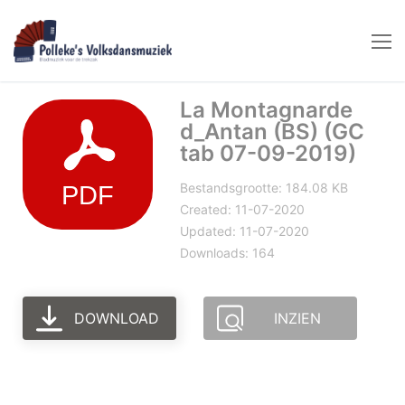
Naar
de
inhoud
springen
La Montagnarde
d_Antan (BS) (GC
tab 07-09-2019)
Bestandsgrootte: 184.08 KB
Created: 11-07-2020
Updated: 11-07-2020
Downloads: 164
DOWNLOAD
INZIEN